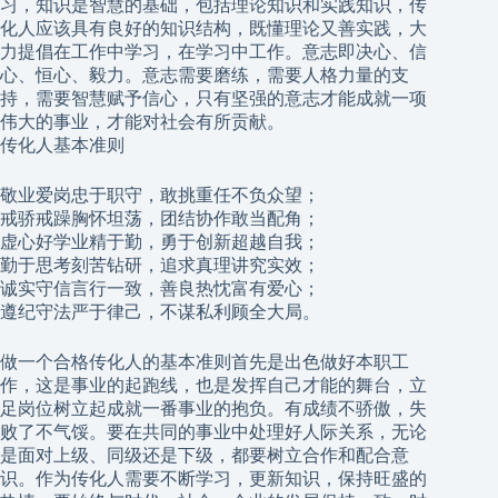
习，知识是智慧的基础，包括理论知识和实践知识，传
化人应该具有良好的知识结构，既懂理论又善实践，大
力提倡在工作中学习，在学习中工作。意志即决心、信
心、恒心、毅力。意志需要磨练，需要人格力量的支
持，需要智慧赋予信心，只有坚强的意志才能成就一项
伟大的事业，才能对社会有所贡献。
传化人基本准则
敬业爱岗忠于职守，敢挑重任不负众望；
戒骄戒躁胸怀坦荡，团结协作敢当配角；
虚心好学业精于勤，勇于创新超越自我；
勤于思考刻苦钻研，追求真理讲究实效；
诚实守信言行一致，善良热忱富有爱心；
遵纪守法严于律己，不谋私利顾全大局。
做一个合格传化人的基本准则首先是出色做好本职工
作，这是事业的起跑线，也是发挥自己才能的舞台，立
足岗位树立起成就一番事业的抱负。有成绩不骄傲，失
败了不气馁。要在共同的事业中处理好人际关系，无论
是面对上级、同级还是下级，都要树立合作和配合意
识。作为传化人需要不断学习，更新知识，保持旺盛的