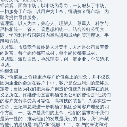
经营观：面向市场，以市场为导向，一切服从于市场、
一切服务于市场，以用户为上帝，得消费者得市场，为
顾客提供最佳服务。
管理观：以人为本，关心人、理解人、尊重人，科学与
严格相统一，管人、管思想相统一。结合长虹公司实
际，学习和推行国际国内最先进和成功的管理理论、手
段和方法。
人才观：市场竞争最终是人才竞争，人才是公司最宝贵
的财富，每个岗位都可成材，每个岗位都要成材。
卓越观：激励自己，挑战现实，创一流企业，全员追求
卓越。
许继集团
客户价值至上 许继秉承客户价值至上的理念，并不仅仅
因为企业的命运在客户手中，客户是企业利润的最终决
定者，更因为我们把为客户创造价值视为许继存在的意
义之所在。许继使命宣言明确指出公司的使命是“让我们
的客户充分享受高可靠性、高科技的装备”。为落实这一
使命，王纪年总裁进一步明确了集团公司客户理念的四
个方面：一、客户是我们的上帝，他们的需求对于我们
是第一性的，推动他们的发展是我们的目标，我们奉献
给他们的必须是“精品”和“优服”！二、客户的来访和对