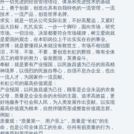
外一切先进的经营管理理论、体系和先进技术的基础
上，勇于创新，创造出具有自我特色的一流管理，一流
技术，一流产品，创造世界名牌。
求实：就是一切从公司实际出发，不好高鹜远，又紧盯
远大目标，扎扎实实，一步一个脚印，面向市场，研究
市场。一切活动、决策都要符合市场规律，树立爱岗就
是爱国的观念，在本职岗位上干出实实在在的事业。
拼博：就是要懂得从来就没有救世主，市场不相信眼
泪，不等、不靠、不要，要创造长虹的辉煌，唯有全体
员工的艰辛的努力，奋发图强，英勇奋斗。
奉献：就是要有产业报国，以民族昌盛为己任的崇高精
神境界，以强烈的民族自尊心，自强不息办企业，也出
一流人才，为国家作一流贡献。
长虹公司的最高价值观是：
产业报国，以民族昌盛为己任，顾客是企业永远的衣食
父母，质量是企业生命的永恒的主题。追求高效益，更
好地服务于社会和人民，为人类发展作出贡献。以实现
最高价值观为根本，自然伴随而形成整套价值观念群。
例如：
质量观：“质量第一、用户至上”，质量是“长虹”的生
命，也是公司全体员工的生命。任何有损质量的行为，
都将受到严厉的处罚。