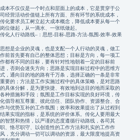
成本不仅仅是一个时点和层面上的成本，它是贯穿于公
司经营活动价值链上所有方面、所有环节的系统成本，
传化要求员工树立起大成本概念，降低成本要从每一个
岗位做起，从一滴水、一张纸做起。
传化人行动路线–：思想-目标-思路-方法-氛围-效率-效果
思想是企业的灵魂，也是支配一个人行动的灵魂，做工
作前首先要有自己的整体思想；目标是方向，每一项工
作都有不同的目标，要有针对性地朝着一定的目标前
进，否则会迷失方向；思路是实现目标过程中的思维方
式，通向目的地的路有千万条，选择正确的一条是非常
重要的；方法是工作实施过程中的具体策略，是对思路
的具体分解，是为更快捷、有效地到达目的地而采取的
各种措施和手段；氛围是工作目标实现的良好环境，传
化倡导相互尊重、彼此信任、团队协作、资源整合、合
作与优势互补的工作氛围；效率和效果提出了从过程到
结果实现的指标，是系统的评价体系。传化人要用最大
的智慧和热情，以严谨的态度遵循行动路线，各司其
职、恪尽职守、以创造性的工作方法和扎实的工作作
风，充分调动一切可以调动的资源，最大限度地提高资