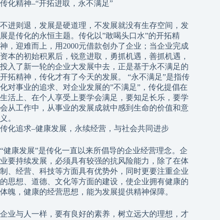
传化精神–“开拓进取，永不满足”
不进则退，发展是硬道理，不发展就没有生存空间，发
展是传化的永恒主题。传化以”敢喝头口水”的开拓精
神，迎难而上，用2000元借款创办了企业；当企业完成
资本的初始积累后，锐意进取，勇抓机遇，善抓机遇，
投入了新一轮的企业大发展中去，正是基于永不满足的
开拓精神，传化才有了今天的发展。 “永不满足”是指传
化对事业的追求、对企业发展的”不满足”，传化提倡在
生活上、在个人享受上要学会满足，要知足长乐，要学
会从工作中，从事业的发展成就中感到生命的价值和意
义。
传化追求–健康发展，永续经营，与社会共同进步
“健康发展”是传化一直以来所倡导的企业经营理念。企
业要持续发展，必须具有较强的抗风险能力，除了在体
制、经营、科技等方面具有优势外，同时更要注重企业
的思想、道德、文化等方面的建设，使企业拥有健康的
体魄，健康的经营思想，能为发展提供精神保障。
企业与人一样，要有良好的素养，树立远大的理想，才