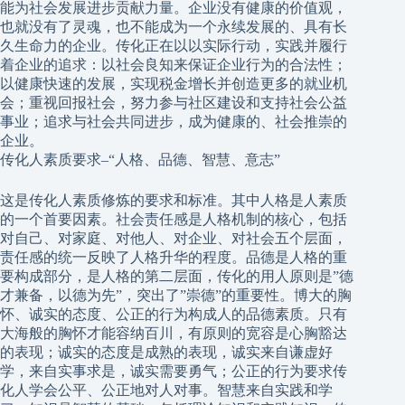
能为社会发展进步贡献力量。企业没有健康的价值观，
也就没有了灵魂，也不能成为一个永续发展的、具有长
久生命力的企业。传化正在以以实际行动，实践并履行
着企业的追求：以社会良知来保证企业行为的合法性；
以健康快速的发展，实现税金增长并创造更多的就业机
会；重视回报社会，努力参与社区建设和支持社会公益
事业；追求与社会共同进步，成为健康的、社会推崇的
企业。
传化人素质要求–“人格、品德、智慧、意志”
这是传化人素质修炼的要求和标准。其中人格是人素质
的一个首要因素。社会责任感是人格机制的核心，包括
对自己、对家庭、对他人、对企业、对社会五个层面，
责任感的统一反映了人格升华的程度。品德是人格的重
要构成部分，是人格的第二层面，传化的用人原则是”德
才兼备，以德为先”，突出了”崇德”的重要性。博大的胸
怀、诚实的态度、公正的行为构成人的品德素质。只有
大海般的胸怀才能容纳百川，有原则的宽容是心胸豁达
的表现；诚实的态度是成熟的表现，诚实来自谦虚好
学，来自实事求是，诚实需要勇气；公正的行为要求传
化人学会公平、公正地对人对事。智慧来自实践和学