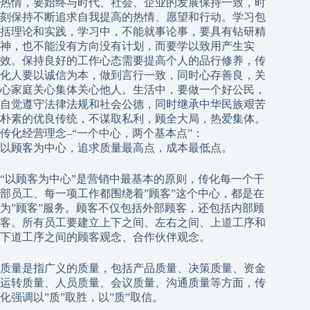
热情，要始终与时代、社会、企业的发展保持一致，时
刻保持不断追求自我提高的热情、愿望和行动。学习包
括理论和实践，学习中，不能就事论事，要具有钻研精
神，也不能没有方向没有计划，而要学以致用产生实
效。保持良好的工作心态需要提高个人的品行修养，传
化人要以诚信为本，做到言行一致，同时心存善良，关
心家庭关心集体关心他人。生活中，要做一个好公民，
自觉遵守法律法规和社会公德，同时继承中华民族艰苦
朴素的优良传统，不谋取私利，顾全大局，热爱集体。
传化经营理念–“一个中心，两个基本点”：
以顾客为中心，追求质量最高点，成本最低点。
“以顾客为中心”是营销中最基本的原则，传化每一个干
部员工、每一项工作都围绕着”顾客”这个中心，都是在
为”顾客”服务。顾客不仅包括外部顾客，还包括内部顾
客。所有员工要建立上下之间、左右之间、上道工序和
下道工序之间的顾客观念、合作伙伴观念。
质量是指广义的质量，包括产品质量、决策质量、资金
运转质量、人员质量、会议质量、沟通质量等方面，传
化强调以”质”取胜，以”质”取信。