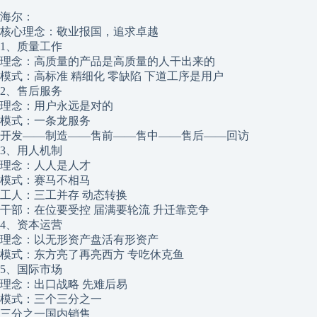
海尔：
核心理念：敬业报国，追求卓越
1、质量工作
理念：高质量的产品是高质量的人干出来的
模式：高标准 精细化 零缺陷 下道工序是用户
2、售后服务
理念：用户永远是对的
模式：一条龙服务
开发——制造——售前——售中——售后——回访
3、用人机制
理念：人人是人才
模式：赛马不相马
工人：三工并存 动态转换
干部：在位要受控 届满要轮流 升迁靠竞争
4、资本运营
理念：以无形资产盘活有形资产
模式：东方亮了再亮西方 专吃休克鱼
5、国际市场
理念：出口战略 先难后易
模式：三个三分之一
三分之一国内销售