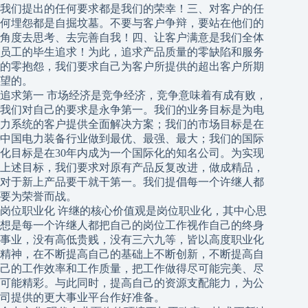
我们提出的任何要求都是我们的荣幸！三、对客户的任
何埋怨都是自掘坟墓。不要与客户争辩，要站在他们的
角度去思考、去完善自我！四、让客户满意是我们全体
员工的毕生追求！为此，追求产品质量的零缺陷和服务
的零抱怨，我们要求自己为客户所提供的超出客户所期
望的。
追求第一 市场经济是竞争经济，竞争意味着有成有败，
我们对自己的要求是永争第一。我们的业务目标是为电
力系统的客户提供全面解决方案；我们的市场目标是在
中国电力装备行业做到最优、最强、最大；我们的国际
化目标是在30年内成为一个国际化的知名公司。为实现
上述目标，我们要求对原有产品反复改进，做成精品，
对于新上产品要干就干第一。我们提倡每一个许继人都
要为荣誉而战。
岗位职业化 许继的核心价值观是岗位职业化，其中心思
想是每一个许继人都把自己的岗位工作视作自己的终身
事业，没有高低贵贱，没有三六九等，皆以高度职业化
精神，在不断提高自己的基础上不断创新，不断提高自
己的工作效率和工作质量，把工作做得尽可能完美、尽
可能精彩。与此同时，提高自己的资源支配能力，为公
司提供的更大事业平台作好准备。