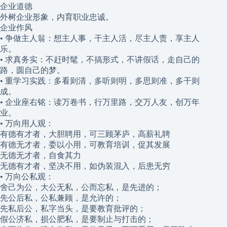
企业道德
外树企业形象，内育职业忠诚。
企业作风
• 争做主人翁：想主人事，干主人活，尽主人责，享主人
乐。
• 求真务实：不赶时髦，不搞形式，不讲假话，走自己的
路，圆自己的梦。
• 重学习实践：多看则清，多听则明，多思则准，多干则
成。
• 企业座右铭：读万卷书，行万里路，交万人友，创万年
业。
• 万向用人观：
有德有才者，大胆聘用，可三顾茅庐，高薪礼聘
有德无才者，委以小用，可教育培训，促其发展
无德无才者，自食其力
无德有才者，坚决不用，如伪装混入，后患无穷
• 万向公私观：
舍己为公，大公无私，公而忘私，是先进的；
先公后私，公私兼顾，是允许的；
先私后公，私字当头，是要教育批评的；
假公济私，损公肥私，是要制止与打击的；