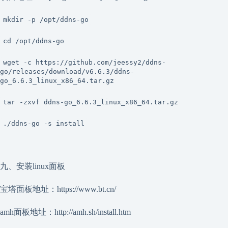
mkdir -p /opt/ddns-go
cd /opt/ddns-go
wget -c https://github.com/jeessy2/ddns-
go/releases/download/v6.6.3/ddns-
go_6.6.3_linux_x86_64.tar.gz
tar -zxvf ddns-go_6.6.3_linux_x86_64.tar.gz
./ddns-go -s install
九、安装linux面板
宝塔面板地址：https://www.bt.cn/
amh面板地址：http://amh.sh/install.htm