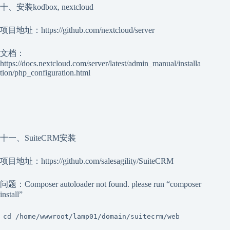
十、安装kodbox, nextcloud
项目地址：https://github.com/nextcloud/server
文档：
https://docs.nextcloud.com/server/latest/admin_manual/installa
tion/php_configuration.html
十一、SuiteCRM安装
项目地址：https://github.com/salesagility/SuiteCRM
问题：Composer autoloader not found. please run “composer
install”
cd /home/wwwroot/lamp01/domain/suitecrm/web