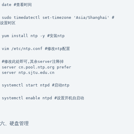
date #查看时间
sudo timedatectl set-timezone 'Asia/Shanghai' #
设置时区
yum install ntp -y #安装ntp
vim /etc/ntp.conf #修改ntp配置
#修改此处即可,其余server注释掉
server cn.pool.ntp.org prefer
server ntp.sjtu.edu.cn
systemctl start ntpd #启动ntp
systemctl enable ntpd #设置开机自启动
六、硬盘管理