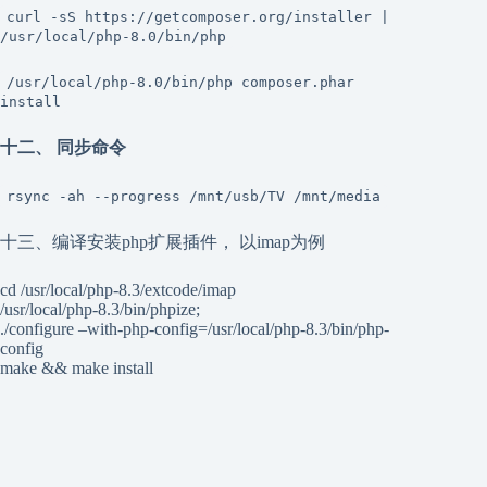
curl -sS https://getcomposer.org/installer |
/usr/local/php-8.0/bin/php
/usr/local/php-8.0/bin/php composer.phar
install
十二、 同步命令
rsync -ah --progress /mnt/usb/TV /mnt/media
十三、编译安装php扩展插件， 以imap为例
cd /usr/local/php-8.3/extcode/imap
/usr/local/php-8.3/bin/phpize;
./configure –with-php-config=/usr/local/php-8.3/bin/php-
config
make && make install