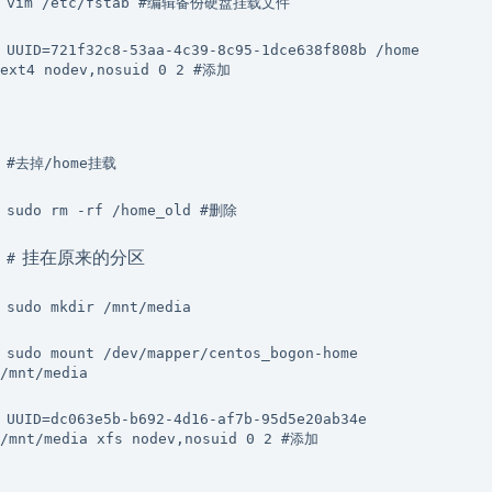
vim /etc/fstab #编辑备份硬盘挂载文件
UUID=721f32c8-53aa-4c39-8c95-1dce638f808b /home
ext4 nodev,nosuid 0 2 #添加
#去掉/home挂载
sudo rm -rf /home_old #删除
挂在原来的分区
#
sudo mkdir /mnt/media
sudo mount /dev/mapper/centos_bogon-home
/mnt/media
UUID=dc063e5b-b692-4d16-af7b-95d5e20ab34e
/mnt/media xfs nodev,nosuid 0 2 #添加