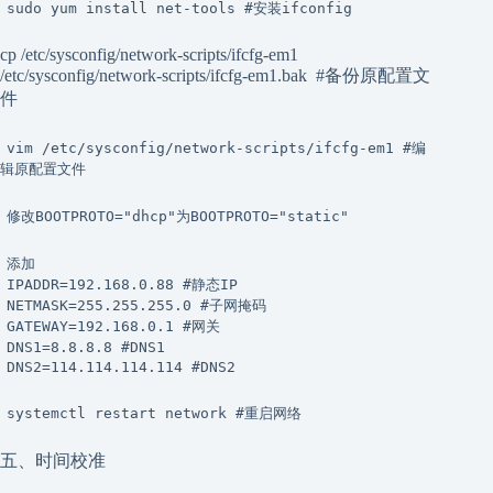
sudo yum install net-tools #安装ifconfig
cp /etc/sysconfig/network-scripts/ifcfg-em1
/etc/sysconfig/network-scripts/ifcfg-em1.bak #备份原配置文
件
vim /etc/sysconfig/network-scripts/ifcfg-em1 #编
辑原配置文件
修改BOOTPROTO="dhcp"为BOOTPROTO="static"
添加
IPADDR=192.168.0.88 #静态IP
NETMASK=255.255.255.0 #子网掩码
GATEWAY=192.168.0.1 #网关
DNS1=8.8.8.8 #DNS1
DNS2=114.114.114.114 #DNS2
systemctl restart network #重启网络
五、时间校准