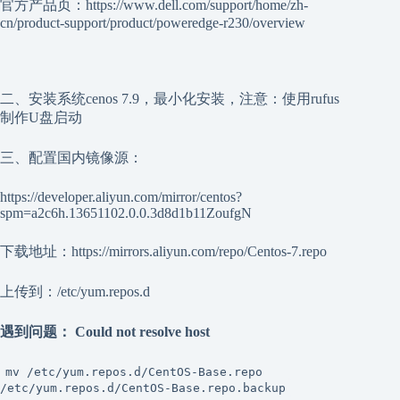
官方产品页：https://www.dell.com/support/home/zh-
cn/product-support/product/poweredge-r230/overview
二、安装系统cenos 7.9，最小化安装，注意：使用rufus
制作U盘启动
三、配置国内镜像源：
https://developer.aliyun.com/mirror/centos?
spm=a2c6h.13651102.0.0.3d8d1b11ZoufgN
下载地址：https://mirrors.aliyun.com/repo/Centos-7.repo
上传到：/etc/yum.repos.d
遇到问题： Could not resolve host
mv /etc/yum.repos.d/CentOS-Base.repo
/etc/yum.repos.d/CentOS-Base.repo.backup