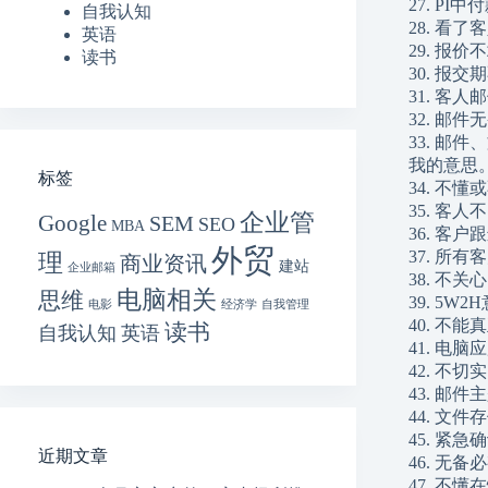
27. P
自我认知
28. 
英语
29. 报
读书
30. 
31. 客
32. 邮
33. 
我的意思
标签
34. 不
35. 
企业管
Google
SEM
SEO
MBA
36. 
外贸
37. 
理
商业资讯
建站
企业邮箱
38. 
电脑相关
思维
39. 5
电影
经济学
自我管理
40. 
读书
自我认知
英语
41. 
42. 
43. 邮件主
44. 文件存
45. 
近期文章
46. 无
47. 