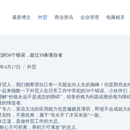
最新博文
外贸
商业资讯
企业管理
电脑相关
的50个错误，超过10条请自省
4年4月17日
外贸
外贸人，我们都希望自己有一天能走向人生的巅峰！但是那些走
一起来细数一下外贸人在日常工作中常犯的50个错误。小伙伴们
遍不理解“价格永远不是成交的障碍”，却拿价格为利器或视价格为
接的缔造者。
使过了专八，英语文法的应用能力也普遍极其薄弱，即使不会成就
无计划性，不善统筹，属于“等水开了才买米面”一族。
现象泛滥，是做外贸工作的大忌。
懂“耐心方可积累，厚积方可薄发”的含义。