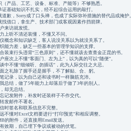
品知识（产品、工艺、设备、标准、产能等）不够熟悉。
贸、单证基础知识不扎实，经不起综合运用的敲打。
错就道歉，Sorry成了口头禅，也成了实际弥补措施的替代品或掩护
犯错就找借口，拿生产、技术部门或客观因素作挡箭牌。
听客户来访就发慌。
语听力上听不清还装懂，不懂又不问。
商务礼仪概念和知识缺乏，客人说没关系以为就没关系了。
议组织能力差，缺乏一些基本的管理学知识的支撑。
式场合装束行头违背“三色原则”，还不懂就该去查查金正昆的书。
待客户座次上不懂“客面门、左为上”，以为真的可以“随便”。
客交谈中不懂“细倾听、勿插话”，此为人际交往之大忌。
客见面之礼除了握手还是握手，不了解贴、合、躬。
得动笔记录，以为自己还和读书时一样脑筋充沛。
得自我总结，做了5年能力上却落后于做了3年的别人。
计划，却无总结。
邮件忘记发附件，补发时还装样子不作交代。
复或转发邮件不署名。
开发信时签名和联系信息不完整。
乎永远不懂对Excel文档要进行“打印预览”和相应调整。
2MB的附件，还直接用Email发送。
价无有效期，自己埋下争议或被动的伏笔。