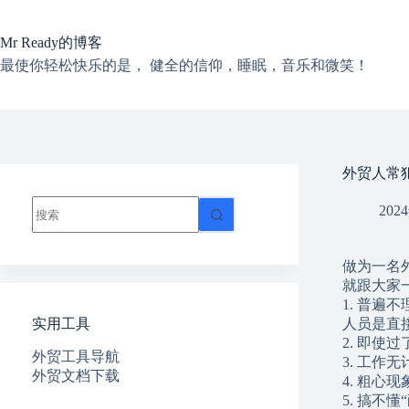
跳
过
Mr Ready的博客
内
容
最使你轻松快乐的是， 健全的信仰，睡眠，音乐和微笑！
外贸人常犯
无
202
结
果
做为一名
就跟大家
1. 普
实用工具
人员是直
2. 即
外贸工具导航
3. 工作
外贸文档下载
4. 粗心
5. 搞不