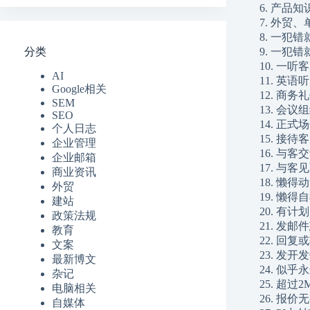
6. 产
7. 外
8. 一犯
分类
9. 一
10. 一
AI
11. 英
Google相关
12. 
SEM
13. 会
SEO
14. 正
个人日志
15. 接
企业管理
16. 与
企业邮箱
17. 与
商业资讯
18. 懒
外贸
19. 懒
建站
20. 有
政策法规
21. 发
教育
22. 回
文案
23. 发
最新博文
24. 似
杂记
25. 超过
电脑相关
26. 报
自媒体