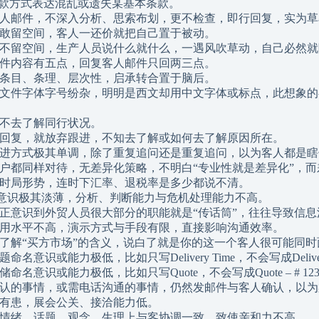
I中付款方式表达混乱或遗失某基本条款。
看了客人邮件，不深入分析、思索布划，更不检查，即行回复，实为
价不敢留空间，客人一还价就把自己置于被动。
报交期不留空间，生产人员说什么就什么，一遇风吹草动，自己必然
人邮件内容有五点，回复客人邮件只回两三点。
件无条目、条理、层次性，启承转合置于脑后。
邮件、文件字体字号纷杂，明明是西文却用中文字体或标点，此想象
。
懂或不去了解同行状况。
客人不回复，就放弃跟进，不知去了解或如何去了解原因所在。
客户跟进方式极其单调，除了重复追问还是重复追问，以为客人都是
所有客户都同样对待，无差异化策略，不明白“专业性就是差异化”，
不关心时局形势，连时下汇率、退税率是多少都说不清。
W2H意识极其淡薄，分析、判断能力与危机处理能力不高。
不能真正意识到外贸人员很大部分的职能就是“传话筒”，往往导致信
电脑应用水平不高，演示方式与手段有限，直接影响沟通效率。
不切实了解“买方市场”的含义，说白了就是你的这一个客人很可能同
题命名意识或能力极低，比如只写Delivery Time，不会写成Delivery Time –
储命名意识或能力极低，比如只写Quote，不会写成Quote – # 12345 – 
紧急确认的事情，或需电话沟通的事情，仍然发邮件与客人确认，以
备必有患，展会公关、接洽能力低。
不懂在情绪、话题、观念、生理上与客协调一致，致使亲和力不高。