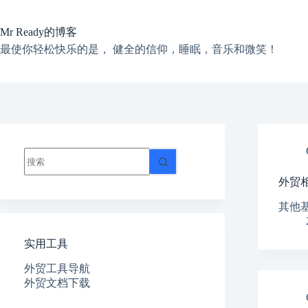
跳
过
Mr Ready的博客
内
容
最使你轻松快乐的是， 健全的信仰，睡眠，音乐和微笑！
无
结
外贸
果
其他基
实用工具
外贸工具导航
外贸文档下载