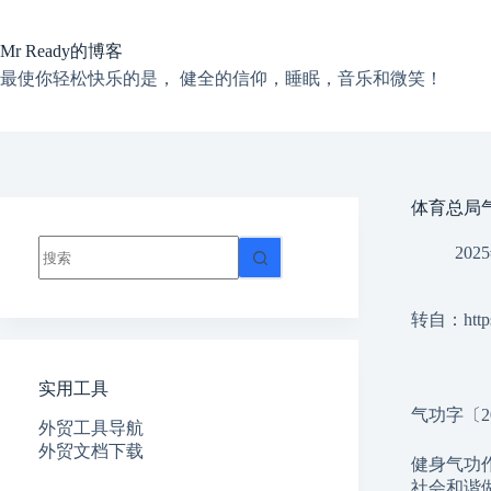
跳
过
Mr Ready的博客
内
容
最使你轻松快乐的是， 健全的信仰，睡眠，音乐和微笑！
体育总局
无
202
结
果
转自：https:/
实用工具
气功字〔20
外贸工具导航
外贸文档下载
健身气功
社会和谐