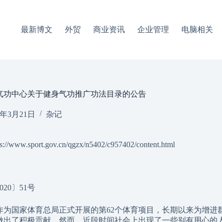
最新博文
外贸
商业资讯
企业管理
电脑相关
气功中心关于健身气功推广功法目录的公告
5年3月21日
杂记
/www.sport.gov.cn/qgzx/n5402/c957402/content.html
20〕51号
作为国家体育总局正式开展的第62个体育项目，长期以来为增进
做出了积极贡献。然而，近段时间社会上出现了一些别有用心的人