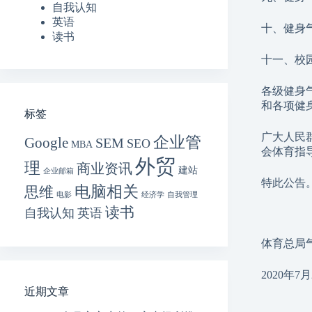
自我认知
英语
十、健身
读书
十一、校
各级健身
和各项健
标签
广大人民
企业管
Google
SEM
SEO
MBA
会体育指
外贸
理
商业资讯
建站
企业邮箱
特此公告
电脑相关
思维
电影
经济学
自我管理
读书
自我认知
英语
体育总局
2020年7月
近期文章