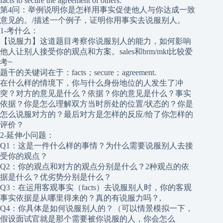
facts to secure the agreement of others.
第4问：举例说明你是怎样用事实促使他人与你达成一致
意见的。/描述一个例子，证明你用事实去说服别人。
1-考什么：
【说服力】这道题目考察你说服别人的能力，如何影响
他人让别人接受你的观点和方案。sales和brm/mkt比较爱
考~
题干的关键词在于：facts；secure；agreement.
在什么样的情境下，你与什么身份地位的人发生了冲
突？对方的意见是什么？依据？你的意见是什么？事实
依据？你是怎么理解双方当时所处的位置/状态的？你是
怎么说服对方的？最后对方是怎样的反应/给了你怎样的
评价？
2-延伸小问题：
Q1：这是一件什么样的事情？为什么需要说服别人去接
受你的观点？
Q2：你的观点和对方的观点分别是什么？2种观点的依
据是什么？优劣势分别是什么？
Q3：在运用客观事实（facts）去说服别人时，你的客观
事实依据是从哪里得来的？真的有说服力吗？,
Q4：你具体是如何说服别人的？（可以情景模拟一下，
假设面试官就是那个需要被你说服的人，你会怎么