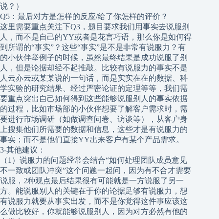
说？）
Q5：最后对方是怎样的反应/给了你怎样的评价？
这里需要重点关注下Q3，题目要求我们用事实去说服别
人，而不是自己的YY或者是花言巧语，那么你是如何得
到所谓的“事实”？这些“事实”是不是非常有说服力？有
的小伙伴举例子的时候，虽然最终结果是成功说服了别
人，但是论据却经不起推敲。比较有说服力的事实不是
人云亦云或某某说的一句话，而是实实在在的数据、科
学实验的研究结果、经过严密论证的定理等等，我们需
要重点突出自己如何得到这些能够说服别人的事实依据
的过程，比如市场部的小伙伴想要了解客户需求时，需
要进行市场调研（如做调查问卷、访谈等），从客户身
上搜集他们所需要的数据和信息，这些才是有说服力的
事实；而不是他们直接YY出来客户有某个产品需求。
3-其他建议：
（1）说服力的问题经常会结合“如何处理团队成员意见
不一致或团队冲突”这个问题一起问，因为有不合才需要
说服，2种观点最后结果很有可能就是一方说服了另一
方。能说服别人的关键在于你的论据足够有说服力，想
有说服力就要从事实出发，而不是你觉得这件事应该这
么做比较好，你就能够说服别人，因为对方必然有他的