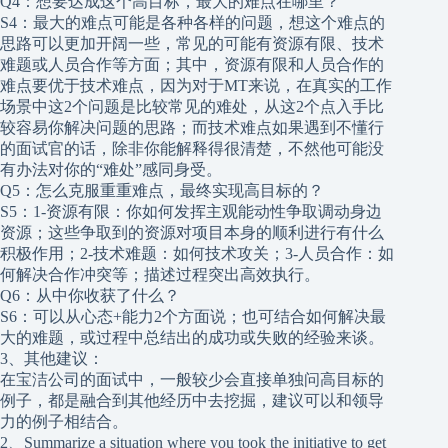
Q4：想要达成这个高目标，最大的难点在哪里？
S4：最大的难点可能是各种各样的问题，想这个难点的
思路可以更加开阔一些，常见的可能有资源有限、技术
难题或人员合作等方面；其中，资源有限和人员合作的
难点要优于技术难点，因为对于MT来说，在真实的工作
场景中这2个问题是比较常见的难处，从这2个点入手比
较容易你解决问题的思路；而技术难点如果遇到不懂行
的面试官的话，除非你能解释得很清楚，不然他可能没
有办法对你的“难处”感同身受。
Q5：怎么克服重重难点，最终实现高目标的？
S5：1-资源有限：你如何发挥主观能动性争取调动身边
资源；这些争取到的资源对项目本身的顺利进行有什么
积极作用；2-技术难题：如何技术攻关；3-人员合作：如
何解决合作冲突等；描述过程突出高效执行。
Q6：从中你收获了什么？
S6：可以从心态+能力2个方面说；也可结合如何解决最
大的难题，或过程中总结出的成功或失败的经验来谈。
3、其他建议：
在宝洁公司的面试中，一般较少会直接单独问高目标的
例子，都是融合到其他经历中去挖掘，建议可以和领导
力的例子相结合。
2、Summarize a situation where you took the initiative to get