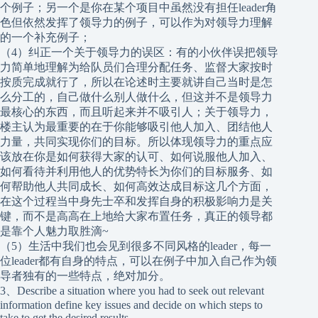
个例子；另一个是你在某个项目中虽然没有担任leader角
色但依然发挥了领导力的例子，可以作为对领导力理解
的一个补充例子；
（4）纠正一个关于领导力的误区：有的小伙伴误把领导
力简单地理解为给队员们合理分配任务、监督大家按时
按质完成就行了，所以在论述时主要就讲自己当时是怎
么分工的，自己做什么别人做什么，但这并不是领导力
最核心的东西，而且听起来并不吸引人；关于领导力，
楼主认为最重要的在于你能够吸引他人加入、团结他人
力量，共同实现你们的目标。所以体现领导力的重点应
该放在你是如何获得大家的认可、如何说服他人加入、
如何看待并利用他人的优势特长为你们的目标服务、如
何帮助他人共同成长、如何高效达成目标这几个方面，
在这个过程当中身先士卒和发挥自身的积极影响力是关
键，而不是高高在上地给大家布置任务，真正的领导都
是靠个人魅力取胜滴~
（5）生活中我们也会见到很多不同风格的leader，每一
位leader都有自身的特点，可以在例子中加入自己作为领
导者独有的一些特点，绝对加分。
3、Describe a situation where you had to seek out relevant
information define key issues and decide on which steps to
take to get the desired results.