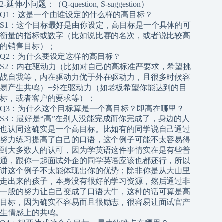
2-延伸小问题：（Q-question, S-suggestion）
Q1：这是一个由谁设定的什么样的高目标？
S1：这个目标最好是由你设定，高目标是一个具体的可
衡量的指标或数字（比如说比赛的名次，或者说比较高
的销售目标）；
Q2：为什么要设定这样的高目标？
S2：内在驱动力（比如对自己的高标准严要求，希望挑
战自我等，内在驱动力优于外在驱动力，且很多时候容
易产生共鸣）+外在驱动力（如老板希望你能达到的目
标，或者客户的要求等）；
Q3：为什么这个目标算是一个高目标？即高在哪里？
S3：最好是“高”在别人没能完成而你完成了，身边的人
也认同这确实是一个高目标。比如有的同学说自己通过
努力练习提高了自己的口语，这个例子可能不太容易得
到大多数人的认可，因为学英语这件事情实在是有些普
通，跟你一起面试外企的同学英语应该也都还行，所以
讲这个例子不太能体现出你的优势；除非你是从大山里
走出来的孩子，本身没有很好的学习资源，然后通过非
一般的努力让自己变成了口语大牛，这种的话可算是高
目标，因为确实不容易而且很励志，很容易让面试官产
生情感上的共鸣。