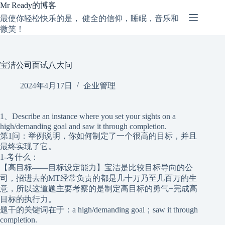
跳
Mr Ready的博客
过
最使你轻松快乐的是， 健全的信仰，睡眠，音乐和
内
微笑！
容
宝洁公司面试八大问
2024年4月17日
企业管理
1、Describe an instance where you set your sights on a
high/demanding goal and saw it through completion.
第1问：举例说明，你如何制定了一个很高的目标，并且
最终实现了它。
1-考什么：
【高目标——目标设定能力】宝洁是比较目标导向的公
司，招进去的MT经常负责的都是几十万乃至几百万的生
意，所以这道题主要考察的是制定高目标的勇气+完成高
目标的执行力。
题干的关键词在于：a high/demanding goal；saw it through
completion.