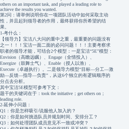
others on an important task, and played a leading role to
achieve the results you wanted.
第2问：请举例说明你在一项团队活动中如何采取主动
性，并且起到领导者的作用，最终获得你所希望的结
果。
1-考什么：
【领导力】宝洁八大问的重中之重，最重要的问题没有
之一！！！宝洁一面二面的必问问题！！！主要考察求
职者的领导才能，可结合2个模型：一是宝洁“5E”模型：
Envision（高瞻远瞩）、Engage（全情投入）、
Energize（鼓舞士气）、Enable（授人以渔）、
Execute（卓越执行）。二是领导力模型“目标—分工—激
励—反馈—指导—负责”，从这6个独立的有逻辑顺序的
分点去分析。
其中宝洁5E模型可参考下文：
题干的关键词在于：took the initiative；get others on；
leading role.
2-延伸小问题：
Q1：你是怎样吸引/说服他人加入的？
Q2：你是如何挑选队员并规划时间、安排分工？
Q3：如何处理团队成员意见不一致或冲突？
Q4：你怎样激励队员？如何保持队员不掉队？如何保持