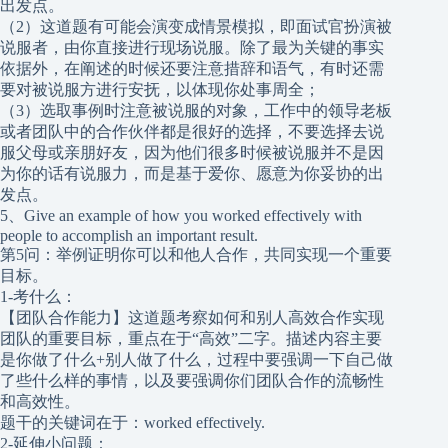
出发点。
（2）这道题有可能会演变成情景模拟，即面试官扮演被
说服者，由你直接进行现场说服。除了最为关键的事实
依据外，在阐述的时候还要注意措辞和语气，有时还需
要对被说服方进行安抚，以体现你处事周全；
（3）选取事例时注意被说服的对象，工作中的领导老板
或者团队中的合作伙伴都是很好的选择，不要选择去说
服父母或亲朋好友，因为他们很多时候被说服并不是因
为你的话有说服力，而是基于爱你、愿意为你妥协的出
发点。
5、Give an example of how you worked effectively with
people to accomplish an important result.
第5问：举例证明你可以和他人合作，共同实现一个重要
目标。
1-考什么：
【团队合作能力】这道题考察如何和别人高效合作实现
团队的重要目标，重点在于“高效”二字。描述内容主要
是你做了什么+别人做了什么，过程中要强调一下自己做
了些什么样的事情，以及要强调你们团队合作的流畅性
和高效性。
题干的关键词在于：worked effectively.
2-延伸小问题：