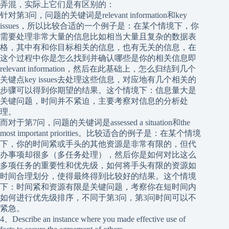
弄混，实际上它们是有区别的：
针对第3问，问题的关键词是relevant information和key
issues，所以比较合适的一个例子是：在某个情境下，你
需要处理非常大量的信息比如相当大量且复杂的数据表
格，其中有和你目标相关的信息，也有无关的信息，在
这个过程中你是怎么找到并确认哪些是你的相关信息即
relevant information，然后在此基础上，怎么归结到几个
关键点key issues去处理这些信息，对应地有几个相关的
步骤可以得到你期望的结果。这个情境下：信息量大是
关键问题，时间并不紧迫，主要考察对信息的分析处
理。
而对于第7问，问题的关键词是assessed a situation和the
most important priorities。比较适合的例子是：在某个情境
下，你的时间紧或手头的其他资源是非常有限的，但代
办事项却很多（多任务处理），然后你是如何对比这么
多项任务的重要性和优先级，如何将手头有限的资源如
时间合理划分，使得最终得到比较好的结果。这个情境
下：时间紧和资源有限是关键问题，考察你在短时间内
如何进行优先级排序，不同于第3问，第3问时间可以不
紧急。
4、Describe an instance where you made effective use of