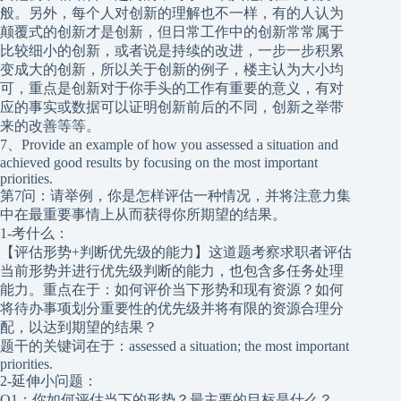
般。另外，每个人对创新的理解也不一样，有的人认为
颠覆式的创新才是创新，但日常工作中的创新常常属于
比较细小的创新，或者说是持续的改进，一步一步积累
变成大的创新，所以关于创新的例子，楼主认为大小均
可，重点是创新对于你手头的工作有重要的意义，有对
应的事实或数据可以证明创新前后的不同，创新之举带
来的改善等等。
7、Provide an example of how you assessed a situation and
achieved good results by focusing on the most important
priorities.
第7问：请举例，你是怎样评估一种情况，并将注意力集
中在最重要事情上从而获得你所期望的结果。
1-考什么：
【评估形势+判断优先级的能力】这道题考察求职者评估
当前形势并进行优先级判断的能力，也包含多任务处理
能力。重点在于：如何评价当下形势和现有资源？如何
将待办事项划分重要性的优先级并将有限的资源合理分
配，以达到期望的结果？
题干的关键词在于：assessed a situation; the most important
priorities.
2-延伸小问题：
Q1：你如何评估当下的形势？最主要的目标是什么？