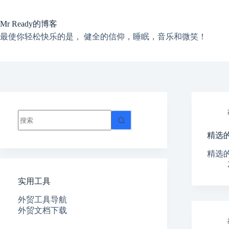
跳
过
Mr Ready的博客
内
容
最使你轻松快乐的是， 健全的信仰，睡眠，音乐和微笑！
无
结
精选
果
精选
实用工具
外贸工具导航
外贸文档下载